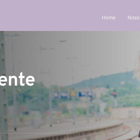
Home
Noso
ente