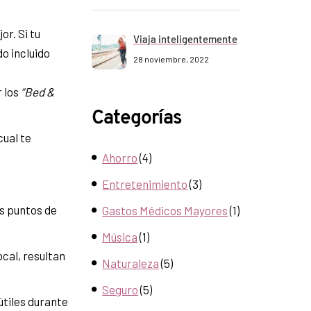
or. Si tu
Viaja inteligentemente
do incluido
28 noviembre, 2022
r los
“Bed &
Categorías
cual te
Ahorro
(4)
Entretenimiento
(3)
os puntos de
Gastos Médicos Mayores
(1)
Música
(1)
ocal, resultan
Naturaleza
(5)
Seguro
(5)
útiles durante