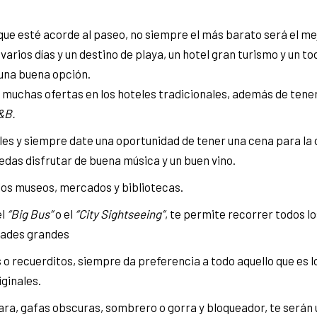
que esté acorde al paseo, no siempre el más barato será el mej
varios días y un destino de playa, un hotel gran turismo y un to
una buena opción.
n muchas ofertas en los hoteles tradicionales, además de tene
&B.
les y siempre date una oportunidad de tener una cena para la 
edas disfrutar de buena música y un buen vino.
 los museos, mercados y bibliotecas.
el
“Big Bus”
o el
“City Sightseeing”
, te permite recorrer todos l
udades grandes
 o recuerditos, siempre da preferencia a todo aquello que es l
ginales.
ara, gafas obscuras, sombrero o gorra y bloqueador, te serán 