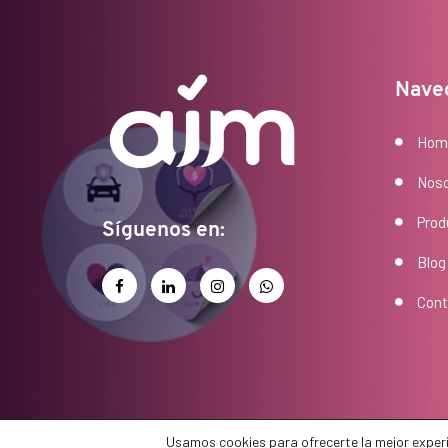
Nave
Hom
Noso
Prod
Síguenos en:
Blog
Cont
AIM; © 2023, todos los derechos reservados. Web de
Usamos cookies para ofrecerte la mejor experi